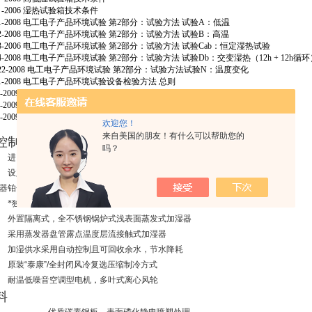
 -2006
湿热试验箱技术条件
1-2008
电工电子产品环境试验
第
2
部分：试验方法
试验
A
：低温
2-2008
电工电子产品环境试验
第
2
部分：试验方法
试验
B
：高温
3-2006
电工电子产品环境试验
第
2
部分：试验方法
试验
Cab
：恒定湿热试验
4-2008
电工电子产品环境试验
第
2
部分：试验方法
试验
Db
：交变湿热（
12h + 12h
循环
22-2008
电工电子产品环境试验
第
2
部分：试验方法试验
N
：温度变化
1-2008
电工电子产品环境试验设备检验方法
总则
-2009
装备实验室环境试验方法第
3
部分：高温试验
-2009
装备实验室环境试验方法第
4
部分：低温试验
-2009
装备实验室环境试验方法第
9
部分：湿热试验
欢迎您！
来自美国的朋友！有什么可以帮助您的
控制
吗？
进口微电脑温湿度集成控制器（温度直接显示百分数）
设定精度：温度
±0.1
℃
、湿度
±0.1%RH
器
铂金电阻
PT100Ω
*独立系统，镍铬合金电加热式加热器
外置隔离式，全不锈钢锅炉式浅表面蒸发式加湿器
采用蒸发器盘管露点温度层流接触式加湿器
加湿供水采用自动控制且可回收余水，节水降耗
原装
“
泰康
”/
全封闭风冷复选压缩制冷方式
耐温低噪音空调型电机，多叶式离心风轮
料