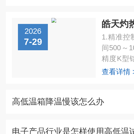
皓天灼
2026
1.精准
7-29
间500～
精度K型
热接触压
查看详情 
准，试验
操...
高低温箱降温慢该怎么办
电子产品行业是怎样使用高低温