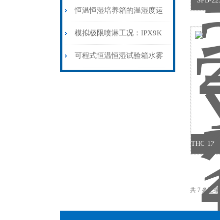
SPB-
在搬运过程中的注意事项
恒温恒湿培养箱的温湿度运
行控制系统
模拟极限喷淋工况：IPX9K
高压喷水试验箱的检测价值
可程式恒温恒湿试验箱水雾
从哪而来?水雾对测试样会
不会有影响?
共 7 条记