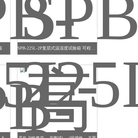
箱
SPB-225L-2P复层式温湿度试验箱 可程式湿热老化箱