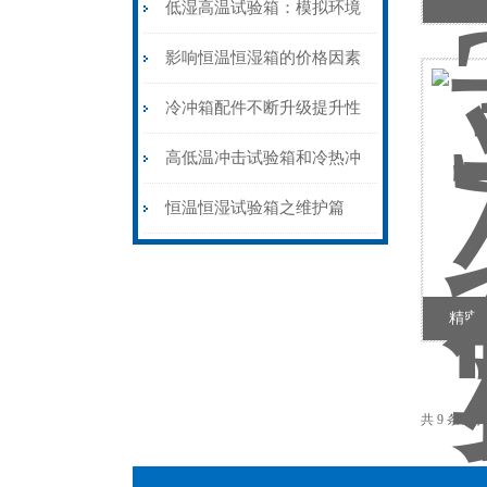
双
低湿高温试验箱：模拟环境
工况的测试载体
影响恒温恒湿箱的价格因素
有哪些?
冷冲箱配件不断升级提升性
能
高低温冲击试验箱和冷热冲
击试验箱有区别吗
恒温恒湿试验箱之维护篇
精密
共 9 条记