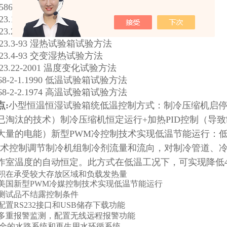
586-89
湿热试验箱技术条件
23.1-2001
低温试验箱试验方法
23.2-2001
高温试验箱试验方法
23.3-93
湿热试验箱试验方法
23.4-93
交变湿热试验方法
23.22-2001
温度变化试验方法
68-2-1.1990
低温试验箱试验方法
68-2-2.1974
高温试验箱试验方法
点:
小型恒温恒湿试验箱统低温控制方式：制冷压缩机启
已淘汰的技术）制冷压缩机恒定运行+加热PID控制（导
大量的电能）新型PWM冷控制技术实现低温节能运行：
技术控制调节制冷机组制冷剂流量和流向，对制冷管道、
作室温度的自动恒定。此方式在低温工况下，可实现降低4
积在承受较大存放区域和负载发热量
美国新型PWM冷媒控制技术实现低温节能运行
测试品不结露控制条件
配置RS232接口和USB储存下载功能
多重报警监测，配置无线远程报警功能
i安全的水路系统和再生用水环循系统