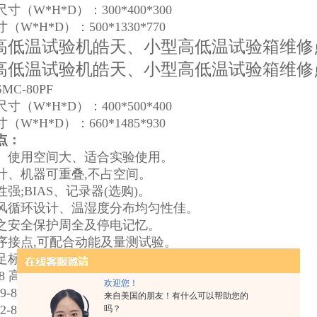
寸（W*H*D）：300*400*300
（W*H*D）：500*1330*770
高低温试验机皓天、小型高低温试验箱维修
高低温试验机皓天、小型高低温试验箱维修
SMC-80PF
寸（W*H*D）：400*500*400
（W*H*D）：660*1485*930
点：
、使用空间大、适合实验使用。
计、机器可重叠,不占空间。
强;BIAS、记录器(选购)。
风循环设计、温湿度分布均匀性佳。
之安全保护周全及停电记忆。
序接点,可配合动能及量测试验。
足标准及试验方法
58
高温试验箱技术条件
欢迎您！
9-89
低温试验箱技术条件
来自美国的朋友！有什么可以帮助您的
2-89
高低温试验箱技术条件
吗？