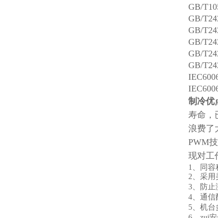
GB/T10
GB/T24
GB/T24
GB/T24
GB/T24
GB/T24
IEC600
IEC600
制冷优
寿命，
浪费了
PWM
现对工
1
、同容
2
、采用
3
、防止
4
、通信
5
、机台
6
、zu