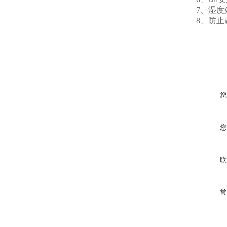
7
、湿度
8
、防止
您
您
联
常