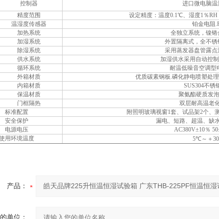
控制器
进口微电脑温
精度范围
设定精度：温度0.1℃、湿度1％RH
温湿度传感器
铂金电阻.P
加热系统
全独立系统，镍铬
加湿系统
外置隔离式，全不锈
除湿系统
采用蒸发器盘管露点
供水系统
加湿供水采用自动控制
循环系统
耐温低噪音空调型
外箱材质
优质碳素钢板.磷化静电喷塑处理/
内箱材质
SUS304不
保温材质
聚氨酯硬质发泡
门框隔热
双层耐高温老
标准配置
附照明玻璃视窗1套、试品架2个、测试
安全保护
漏电、短路、超温、缺
电源电压
AC380V±10％ 5
使用环境温度
5℃～＋30
产品：
的单位：