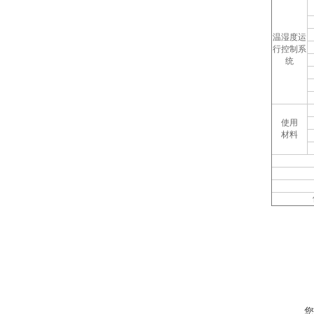
温湿度运
行控制系
统
使用
材料
您