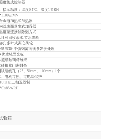
湿度集成控制器
，指示精度：温度0.1℃、湿度1％RH
T100Ω/MV
合金电加热式加热器
钢浅表面蒸发式加湿器
温度层流接触除湿方式
.且可回收余水.节水降耗
电机.多叶式离心风轮
SUS304不锈钢雾面线条发纹处理
锈钢优质镜面光板
/超细玻璃纤维绵
化硅橡胶门密封条
引线孔（25、50mm、100mm）1个
水、电机过热、过电流保护
0±0.5Hz 三相五线制
℃≤85％RH