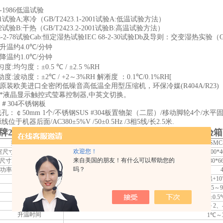
-1986
低温试验
1
试验
A;
寒冷（
GB/T2423.1-2001
试验
A:
低温试验方法）
2
试验
B:
干热（
GB/T2423.2-2001
试验
B:
高温试验方法）
-2-78
试验
Cab:
恒定湿热试验
IEC 68-2-30
试验
Db
及导则：交变湿热实验（
G
升温约
4.0
℃
/
分钟
降温约
1.0
℃
/
分钟
匀度:
均匀度：
±0.5
℃
/ ±2.5 %RH
动度:
波动度：
±2
℃
/ +2
～
3%RH
解淅度
：
0.1
℃
/0.1%RH[
原装欧美进口全密闭低噪音高低温全用型压缩机，环保冷媒
(R404A/R23)
*液晶显示触控式莹幕控制器
,
中英文切换。
S
＃
304
不锈钢板
线孔：￠
50mm 1
个
/
不锈钢
SUS #304
板置物架（二层）
/
移动脚轮
4
个
/
水平
源线位于机器后面
/AC380±5%V /50±0.5Hz /3
相
5
线
/
长
2.5
米.
牌225升恒温恒湿试验箱 广东THB-225PF恒温恒湿试验箱
型号
SMC-36UF
SMC-60UF
SMC
欢迎您！
尺寸D×W×H(mm)
300*300*400
350*350*500
400*4
来自美国的朋友！有什么可以帮助您的
尺寸D×W×H(mm)
770*500*1330
822*550*1580
930*6
吗？
功率（KW）
2.8
3.0
4
温度范围
室温+10
湿度范围
85～
波动/均匀度
±0.5
湿度偏差
＋2、
升温时间
1℃～3