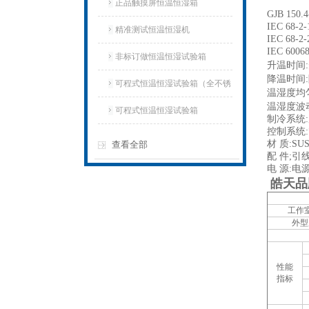
正品触摸屏恒温恒湿箱
GJB 150.4
IEC 68-2-
精准测试恒温恒湿机
IEC 68-2-
IEC 60068
非标订做恒温恒湿试验箱
升温时间:
降温时间:
可程式恒温恒湿试验箱（全不锈
温湿度均
温湿度波
钢）
可程式恒温恒湿试验箱
制冷系统:
控制系统:
材
质:
SU
查看全部
配
件;
引
电
源:
电
皓天品
工作室
外型
性能
指标