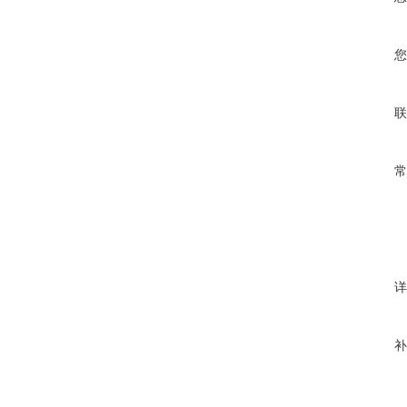
您
联
常
详
补