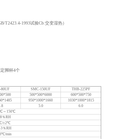
B/T2423.4-1993
试验
Cb:
交变湿热）
固定脚杯
4
个
-80UF
SMC-150UF
THB-225PF
00*500
500*500*6000
600*500*750
60*1485
950*1000*1660
1030*1000*1815
.8
5.0
6.0
℃～150℃
98％RH
℃/±2℃
-3％RH
℃/min