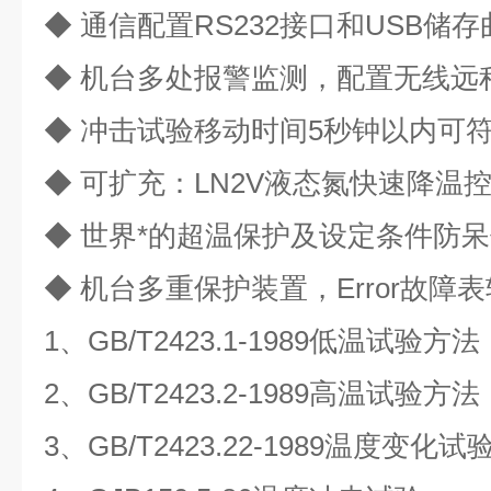
◆
通信配置
RS232
接口和
USB
储存
◆
机台多处报警监测，配置无线远
◆
冲击试验移动时间
5
秒钟以内可
◆
可扩充：
LN2V
液态氮快速降温
◆
世界*的超温保护及设定条件防
◆
机台多重保护装置，
Error
故障表
1
、
GB/T2423.1-1989
低温试验方法
2
、
GB/T2423.2-1989
高温试验方法
3
、
GB/T2423.22-1989
温度变化试