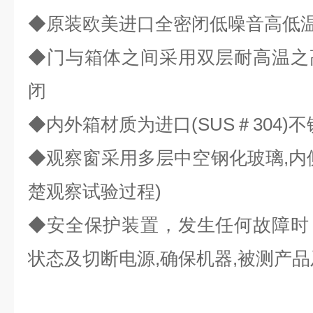
◆
原装欧美进口全密闭低噪音高低
◆
门与箱体之间采用双层耐高温之
闭
◆
内外箱材质为进口
(SUS
＃
304)
不
◆
观察窗采用多层中空钢化玻璃
,
内
楚观察试验过程
)
◆
安全保护装置，发生任何故障时
状态及切断电源
,
确保机器
,
被测产品