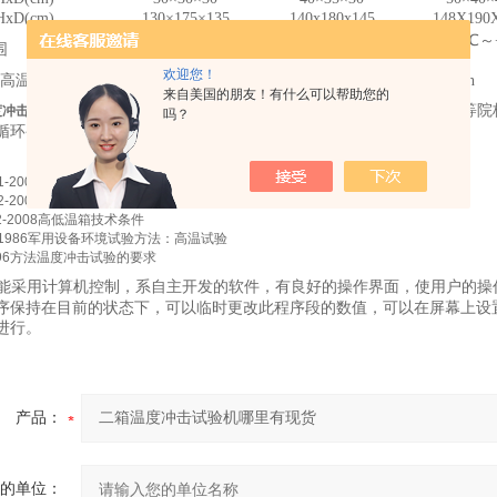
D(cm)
130
×175×135
140x180x145
148X190
(150
℃～C：-40℃； D：-60℃)；(高温区：+60℃～
围
～-65℃；)
欢迎您！
高温区)
RT
～200℃约需35min
来自美国的朋友！有什么可以帮助您的
电子电工、汽车摩托、航空航天、船舶兵器、高等院
度冲击试验机哪里有现货
吗？
循环变化的情况下，检验其各项性能指标。
1-2008
试验
A
低温试验方法
2-2008
试验
B
高温试验方法
2-2008
高低温箱技术条件
1986
军用设备环境试验方法：高温试验
96
方法温度
冲击试验
的要求
能采用计算机控制，系自主开发的软件，有良好的操作界面，使用户的操
序保持在目前的状态下，可以临时更改此程序段的数值，可以在屏幕上设
进行。
产品：
的单位：