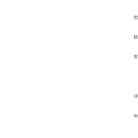
您
联
常
详
补