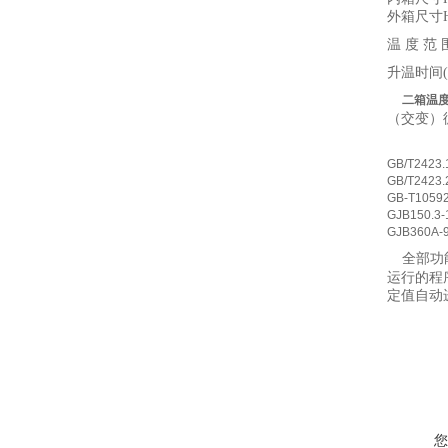
外箱尺寸Hx
温 度 范 
升温时间(
二箱温
（交变）
GB/T2423.
GB/T2423.
GB-T1059
GJB150.3-
GJB360A-
全部功
运行的程
定值自动
您