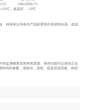
X155
160x200X175
+150℃；低温区 ：-10℃
校、科研单位等相关产品的零部件及材料在高、低温
作和监测都更加简单和直观，保持功能可以使你正在
置时间的参数，使制冷、加热、提蓝传送切换，按设