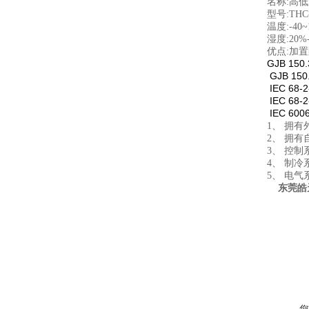
名称:高
型号:THC-
温度:-40~
湿度:20%
优点:加
GJB 150.
GJB 150
IEC 68-2
IEC 68-2
IEC 600
1
、 拥
2
、 拥
3
、 控制
4
、 制
5
、 电
东莞皓