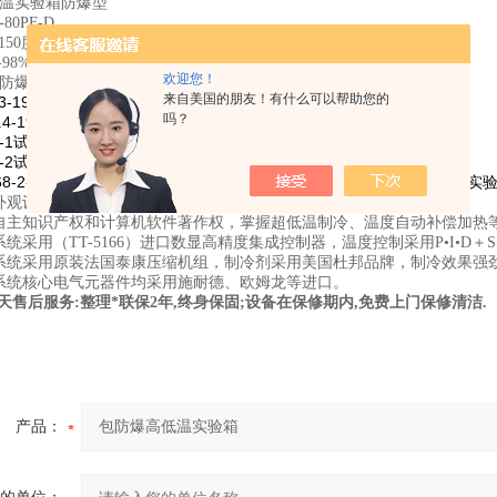
低温实验箱防爆型
80PF-D
150度
-98%
欢迎您！
置防爆功能
来自美国的朋友！有什么可以帮助您的
3-1986
高温试验
吗？
.4-1986
低温试验
-1
A;
GB/T2423.1-2001
A:
试验
寒冷（
试验
低温试验方法）
-2
B:
GB/T2423.2-2001
B:
试验
干热（
试验
高温试验方法）
68-2-78
Cab:
IEC 68-2-30
Db
试验
恒定湿热试验
试验
及导则：交变湿热实
有外观设计，数控机床剪折、激光开孔，结构设计合理，美观大方。
有自主知识产权和计算机软件著作权，掌握超低温制冷、温度自动补偿加热
系统采用（TT-5166）进口数显高精度集成控制器，温度控制采用
P
•
I
•
D
＋
S
冷系统采用原装法国泰康压缩机组，制冷剂采用美国杜邦品牌，制冷效果强
气系统核心电气元器件均采用施耐德、欧姆龙等进口。
天售后服务:整理*联保2年,终身保固;设备在保修期内,免费上门保修清洁.
产品：