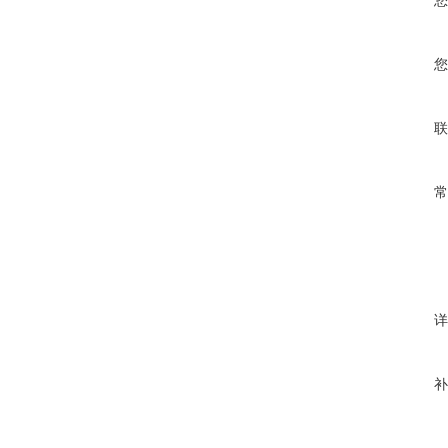
您
您
联
常
详
补