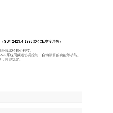
GB/T2423.4-1993
Cb:
验（
试验
交变湿热）
等环境试验核心科技。
•
S
•
R
系统同频道协调控制，自动演算的功能等功能。
劲，性能稳定。