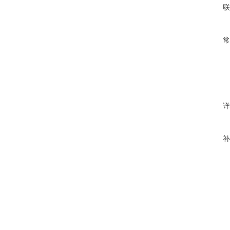
联
常
详
补