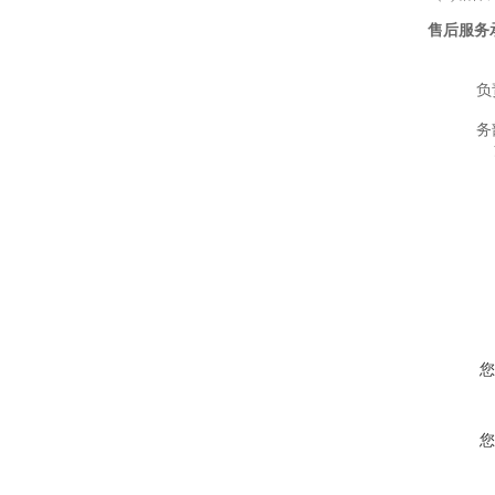
售后服务
负
务
注
您
您