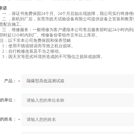
承诺
一 ．保证书免费保固
24个月
。
24个月
后如出现故障，我公司实行终身维
二 ．新机到厂后，
东莞市皓天试验设备
有限公司提供设备之安装和教育
责配合施工。
三 ．维修服务：一般维修为客户通报本公司售后服务部时起
24
小时内到
部时起
12
小时内到厂。维修备份零组件五
年
以上库存。
：以下非本公司免费保固和保养范畴
1：使用不慎或错误而导致之机台损坏。
2：自行检修改装及不当之移动。
3：因天灾等恶劣环境所造成的不可预估之损坏或故障。
产品：
的单位：
的姓名：