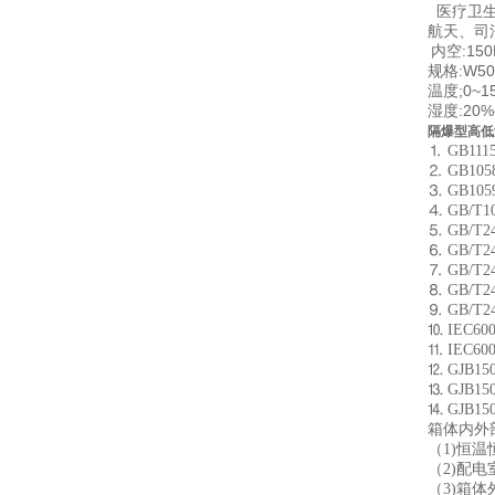
医疗卫生
航天、司
内空:150
规格:W50
温度;0~1
湿度:20%
隔爆型高低
⒈ GB1
⒉ GB10
⒊ GB1
⒋ GB/T
⒌ GB/T
⒍ GB/T
⒎ GB/T
⒏ GB/T
⒐ GB/T
⒑ IEC6
⒒ IEC6
⒓ GJB1
⒔ GJB1
⒕ GJB1
箱体内外
（1)恒
（2)配
（3)箱