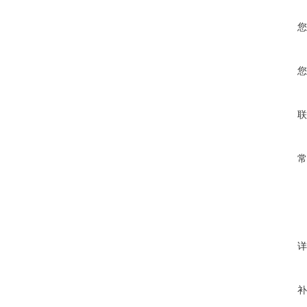
您
您
联
常
详
补