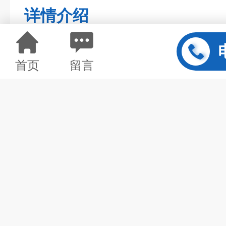
详情介绍
首页
留言
口罩杀菌机大量供应厂家
泛应用在
食品饮料加工及包装设备，保健品
酿酒厂，饮料厂，面包房和包装制
产品参数（按客户要求）：
1. 设备全长： 2000mm
2. 工作区域长： 1000mm
3. 进料作业区域：500mm 出料作