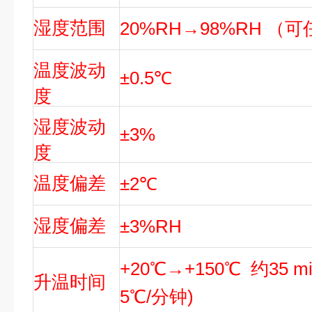
湿度范围
20%RH→98%RH （
温度波动
±0.5℃
度
湿度波动
±3%
度
温度偏差
±2℃
湿度偏差
±3%RH
+20℃→+150℃ 约35 
升温时间
5℃/分钟)