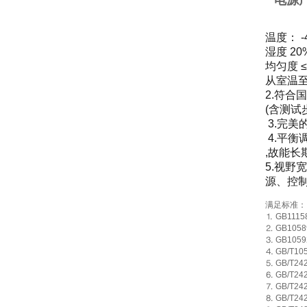
电源
温度： -
湿度 20
均匀度 ≤±
从室温至
2.
符合国
(
含测试
3.
完美
4.
平衡调
,
故能长
5.
视野宽
源、控
满足标准：
⒈
GB1115
⒉
GB1058
⒊
GB1059
⒋
GB/T10
⒌
GB/T242
⒍
GB/T242
⒎
GB/T242
⒏
GB/T242