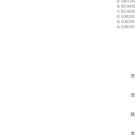
⒐
GB/T242
⒑
IEC6006
⒒
IEC6006
⒓
GJB150
⒔
GJB150
⒕
GJB150
您
您
联
常