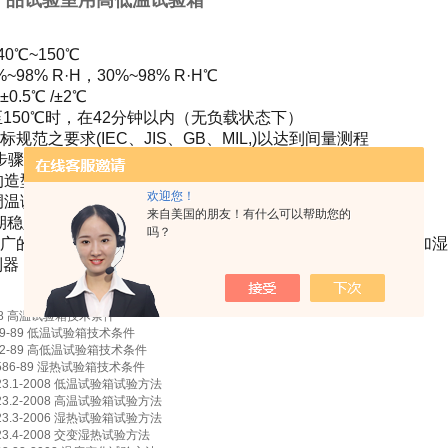
产品试验室用高低温试验箱
40℃~150℃
%~98% R·H，30%~98% R·H℃
0.5℃ /±2℃
150℃时，在42分钟以内（无负载状态下）
标规范之要求(IEC、JIS、GB、MIL,)以达到间量测程
步骤、条件、方法)避免认知不同，并缩小量测不确定的
的造型设计：圆弧造型及雾面线条处理，高质感
欢迎您！
温调湿控制系统(BTHC),以P.I.D.方式控制SSR,使系统之加
来自美国的朋友！有什么可以帮助您的
期稳定使用.温湿度控制升降温速
吗？
广的观测窗：长方形观测窗，采用萤光灯保持箱内明亮，且加
制器
8
高温试验箱技术条件
9-89
低温试验箱技术条件
2-89
高低温试验箱技术条件
586-89
湿热试验箱技术条件
3.1-2008
低温试验箱试验方法
3.2-2008
高温试验箱试验方法
3.3-2006
湿热试验箱试验方法
3.4-2008
交变湿热试验方法