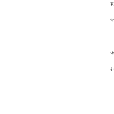
联
常
详
补