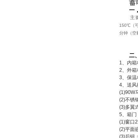
蓄
一
主
150
℃（
分钟（空
二
1
、内箱
2
、外箱
3
、保温
4
、送风
(1)90W
(2)
不锈
(3)
多翼
5
、箱门
(1)
窗口
2
(2)
平面
(3)
后钮