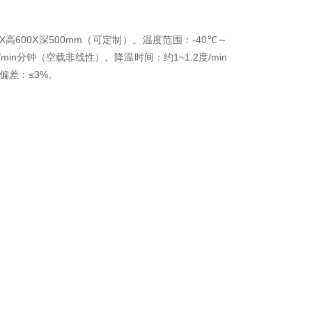
X
600X
500mm
-40
高
深
（可定制）。温度范围：
℃～
/min
1~1.2
/min
分钟（空载非线性）。降温时间：约
度
≤3%
偏差：
。