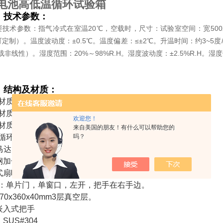
电池高低温循环试验箱
，技术参数：
20
500
要技术参数：指气冷式在室温
℃，空载时，
尺寸：试验室空间：宽
±0.5
≤±2
3~5
可定制）。温度波动度：
℃。温度偏差：
℃。升温时间：约
度
20%
98%R.H
±2.5%R.H
载非线性）。湿度范围：
～
。湿度波动度：
。湿度
、结构及材质：
材质：不锈钢板
(SUS#304 1.0mm
厚
)
。
材质：烤漆。
欢迎您！
材质：硬质
发泡及玻璃棉。
来自美国的朋友！有什么可以帮助您的
循环系统：
吗？
马达。
钢加长轴心。
式扇叶
：单片门，单窗口，左开，把手在右手边。
70x360x40mm3
层真空层。
嵌入式把手
：
SUS#304