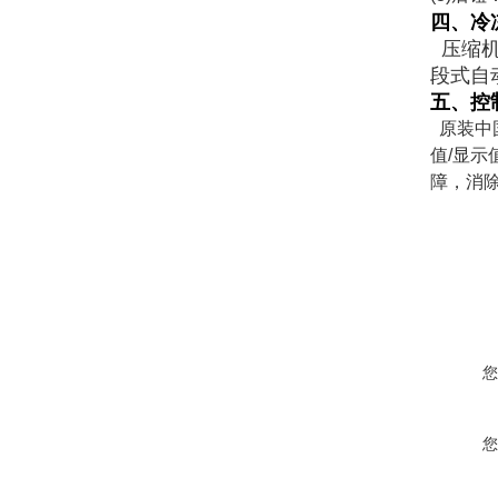
四、冷
压缩机
段式自
五、控
原装中
值
/
显示
障，消
您
您