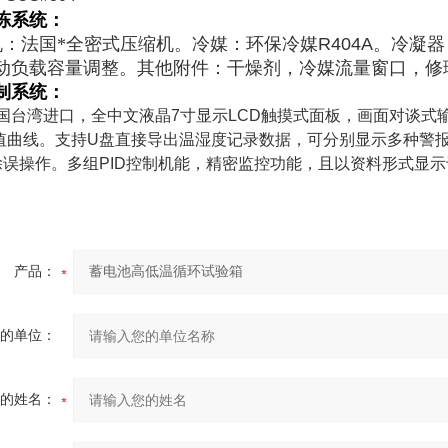
冻系统：
：法国*全密式压缩机。冷媒：环保冷媒
R404A
。冷凝器
动负载容量调整。其他附件：干燥剂，冷媒流量窗口，修
制系统：
国台湾进口，全中文液晶
7
寸显示
LCD
触摸式面板，画面对谈式
值曲线。支持
U
盘直接导出温湿度记录数据，可分别显示多种警
除误操作。多组
PID
控制机能，精密监控功能，且以资料形式显示
产品：
的单位：
的姓名：