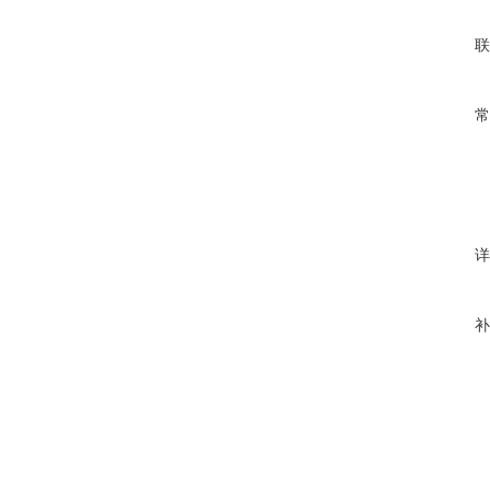
联
常
详
补