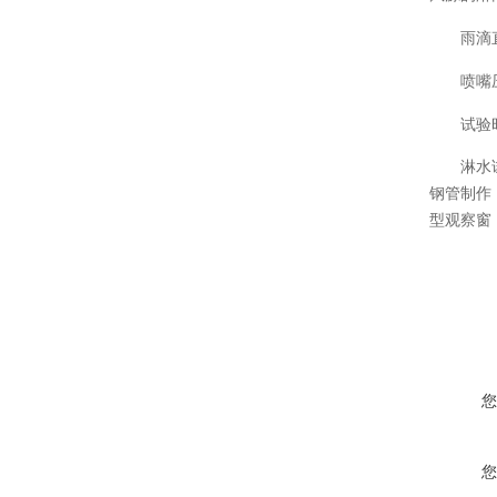
雨滴
喷嘴
试验
淋水
钢管制作
型观察窗
您
您