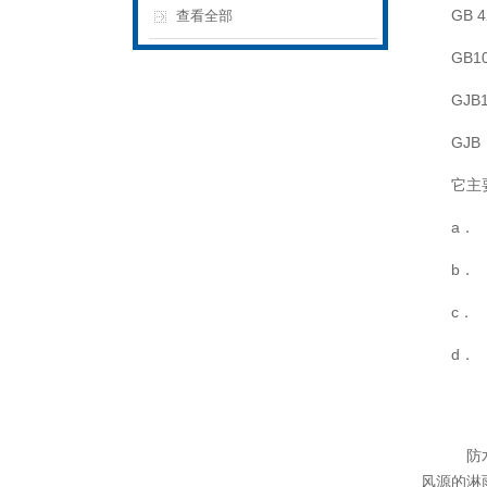
GB 4
查看全部
GB10
GJB1
GJ
它主
a．
b．
c．
d．
防水
风源的淋