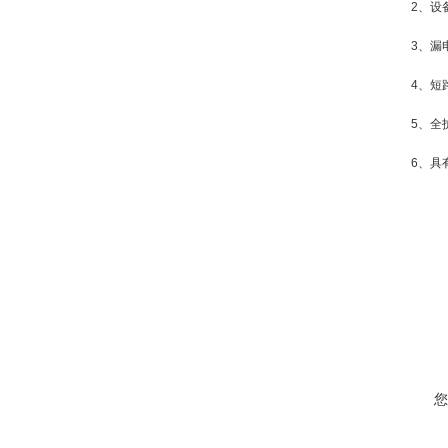
2、设
3、漏
4、短
5、全
6、具
您