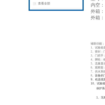
查看全部
内空：8
外箱：1
外箱：3
辅助功能；
1、试验箱
2、密封：
3、门把手
4、脚轮：
5、流量显
6、观察面
7、供水系
8
、设备的
9、机器底
10、试验
保护系
1、无