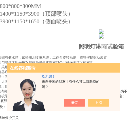
00*800*800MM
400*1150*3900（顶部喷头）
900*1150*1650（侧面喷头）
照明灯淋雨试验箱
底部有储水箱，试验用水喷淋系统，工作台旋转系统，摆管摆幅驱动装置
门与箱体之间采用双层耐高温高张性密封条以确保测试区的密闭
：采用无反作用门把手，操作更容易
机器底部采用高品质可固定式PU活动轮
欢迎您！
示：高精度邮寄玻璃转子流量计
：大面积可视化钢化玻璃
来自美国的朋友！有什么可以帮助您的
统：储水箱、增压泵
吗？
门与箱体之间采用双层耐高温之高张性密封条以确保测试区的密闭。大门内板材料为
部安装高品质可固定式PU活动轮，可以很方便地将机器移到位置，最后将脚轮固定；
箱底部有储水箱，试验用水喷淋系统，工作台旋转系统，摆管摆幅驱动装置。
统：
熔丝保护开关