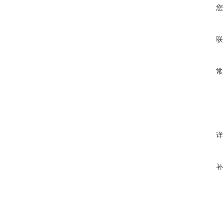
您
联
常
详
补