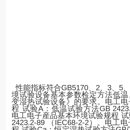
性能指标符合
GB5170
、
2
、
3
、
5
境试验设备基本参数检定方法低温
变湿热试验设备》的要求。电工电
程
试验
A
：低温试验方法
GB 2423
电工电子産品基本环境试验规程
试
2423.2-89
（
IEC68-2-2
）。电工电
程
试验
Ca
：恒定湿热试验方法
GB/