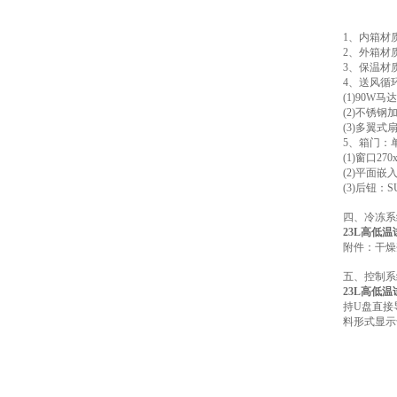
1、内箱材质
2、外箱材
3、保温材质
4、送风循
(1)90W马
(2)不锈钢
(3)多翼式扇
5、箱门：
(1)窗口27
(2)平面嵌
(3)后钮：S
四、冷冻系
23L高低
附件：干燥
五、控制系
23L高低
持U盘直接
料形式显示