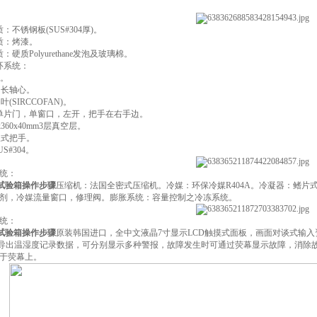
：不锈钢板(SUS#304厚)。
质：烤漆。
：硬质Polyurethane发泡及玻璃棉。
环系统：
达。
加长轴心。
叶(SIRCCOFAN)。
单片门，单窗口，左开，把手在右手边。
0x360x40mm3层真空层。
入式把手。
US#304。
统：
温试验箱操作步骤
压缩机：法国全密式压缩机。冷媒：环保冷媒R404A。冷凝器：鳍
剂，冷媒流量窗口，修理阀。膨胀系统：容量控制之冷冻系统。
统：
温试验箱操作步骤
原装韩国进口，全中文液晶7寸显示LCD触摸式面板，画面对谈式输入
导出温湿度记录数据，可分别显示多种警报，故障发生时可通过荧幕显示故障，消除故
于荧幕上。