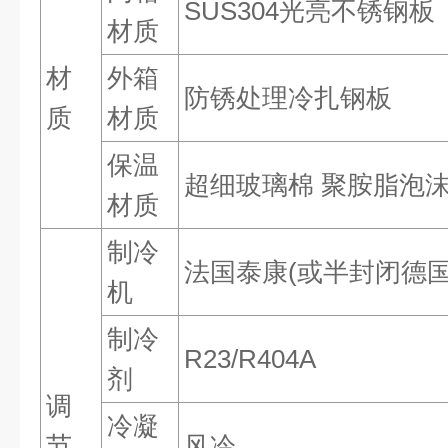
SUS304光亮不锈钢板
材质
材
外箱
防锈处理冷扎钢板
质
材质
保温
超细玻璃棉 聚胺脂泡
材质
制冷
法国泰康(或半封闭德国
机
制冷
R23/R404A
剂
调
冷凝
节
风冷