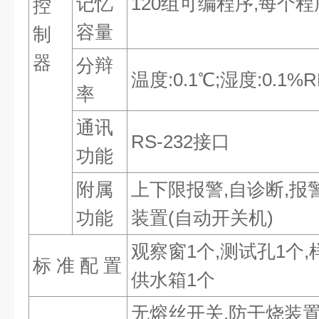
记忆
120组可编程序,每个程
控
容量
制
器
分辩
温度:0.1℃;湿度:0.1%R
率
通讯
RS-232接口
功能
附属
上下限报警,自诊断,报
功能
装置(自动开关机)
观察窗1个,测试孔1个,
标 准 配 置
供水箱1个
无熔丝开关,防干烧装置