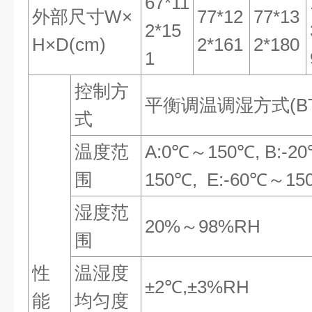
67*11
外部尺寸W×
77*12
77*13
2*15
H×D(cm)
2*161
2*180
1
控制方
平衡调温调湿方式(BT
式
温度范
A:0℃～150℃, B:-2
围
150℃, E:-60℃～15
湿度范
20%～98%RH
围
性
温湿度
±2℃,±3%RH
能
均匀度