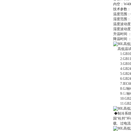
内空：W400
技术参数：
温度范围：0
湿度范围：20
温度波动度 
湿度波动度 
升温时间 ：1.
降温时间 ： 0
高低温试
1.GB10
2.GB11
3.GB10
4.GB24
5.GB24
6.GB24
7.IEC68
8.GJ标G*
9.
GJ
标G
10.GB2
11.GB2
◆制冷系统
国“杜邦"
载、过电流