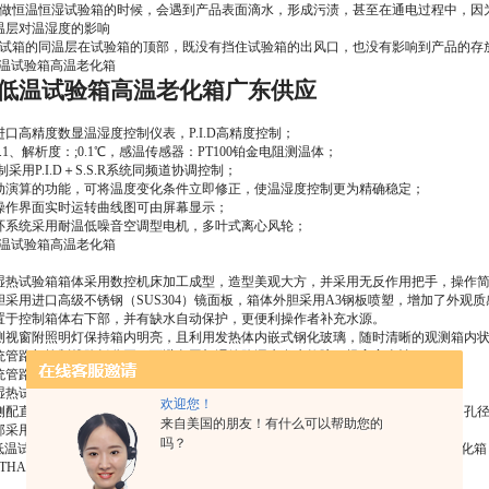
做恒温恒湿试验箱的时候，会遇到产品表面滴水，形成污渍，甚至在通电过程中，因
同温层对温湿度的影响
试箱的同温层在试验箱的顶部，既没有挡住试验箱的出风口，也没有影响到产品的存
高低温试验箱高温老化箱
广东供应
：
进口高精度数显温湿度控制仪表，P.I.D高精度控制；
.1、解析度：;0.1℃，感温传感器：PT100铂金电阻测温体；
采用P.I.D＋S.S.R系统同频道协调控制；
动演算的功能，可将温度变化条件立即修正，使温湿度控制更为精确稳定；
操作界面实时运转曲线图可由屏幕显示；
环系统采用耐温低噪音空调型电机，多叶式离心风轮；
湿热试验箱箱体采用数控机床加工成型，造型美观大方，并采用无反作用把手，操作
胆采用进口高级不锈钢（SUS304）镜面板，箱体外胆采用A3钢板喷塑，增加了外观
置于控制箱体右下部，并有缺水自动保护，更便利操作者补充水源。
测视窗附照明灯保持箱内明亮，且利用发热体内嵌式钢化玻璃，随时清晰的观测箱内
统管路与控制线路板分开，可避免因加湿管路漏水发生故障，提高安全性。
统管路电路系统则采用门式开启，方便维护和检修。
湿热试验箱门与箱体之间采用双层耐高温之高张性密封条以确保测试区的密闭。
欢迎您！
侧配直径25mm或50mm或100mm的测试孔，可供外接测试电源线或信号线使用。（
来自美国的朋友！有什么可以帮助您的
部采用高品质可固定式PU活动轮。
吗？
HA-80PF