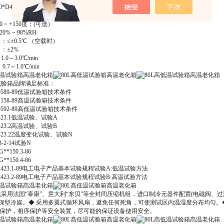
*D400*H500mm
 ~ +150度；(可选）
% ~ 98%RH
：≤±0.5℃ （空载时）
：±2%
0～3.0℃/min
.7～1.0℃/min
验箱品牌满足标准：
589-89低温试验箱技术条件
158-89高温试验箱技术条件
592-89高低温试验箱技术条件
23.1低温试验、试验A
23.2高温试验、试验B
23.22温度变化试验、试验N
-2-14试验N
*150.3-86
**150.4-86
423.1-89电工电子产品基本试验规程试验A:低温试验方法
423.2-89电工电子产品基本试验规程试验B:高温试验方法
采用法国“泰康"、意大利“东贝"等全封闭压缩机组，进口制冷元器件配置(电磁阀、
环保型冷媒。◆ 采用多翼式循环风扇，避免任何死角，可使测试区内温湿度分布均匀。
保护，相序保护等安全装置，尽可能的保证设备使用安全。