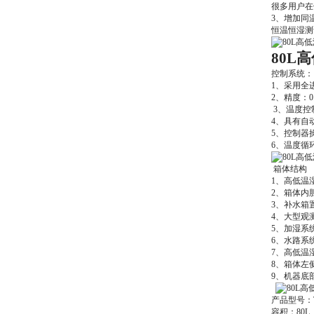
很多用户在
3、增加
恒温恒湿测
80L
控制系统
1、采用全
2、精度：0
3、温度控制
4、具有自
5、控制器
6、温度循
箱体结构
1、高低温
2、箱体内
3、补水箱
4、大型观
5、加湿系
6、水路系
7、高低温
8、箱体左
9、机器底
产品型号：T
容积：80L