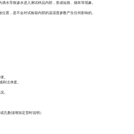
为滴水导致渗水进入测试样品内部，形成短路、烧坏等现象。
放位置，是不会对试验箱内部的温湿度参数产生任何影响的。
简便。
质感和洁净度。
状况。
孔径或孔数须增加定货时说明）