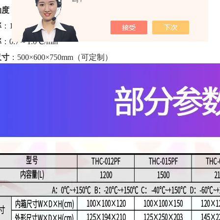
吗？
动度
：±2%RH
率
：1.0～3.0℃/min
率
：0.7～1.0℃/min
尺寸
：500×600×750mm（可定制）