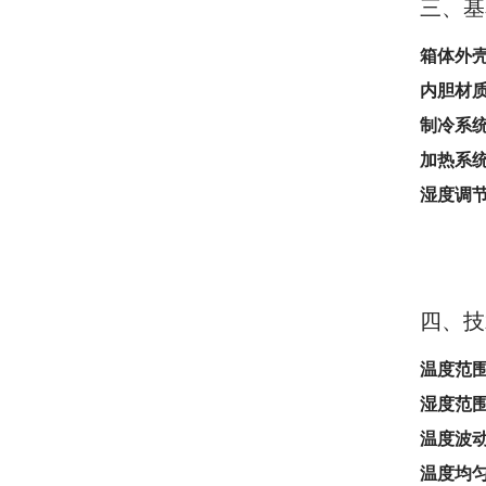
三、基
箱体外
内胆材
制冷系
加热系
湿度调
四、技
温度范
湿度范
温度波
温度均