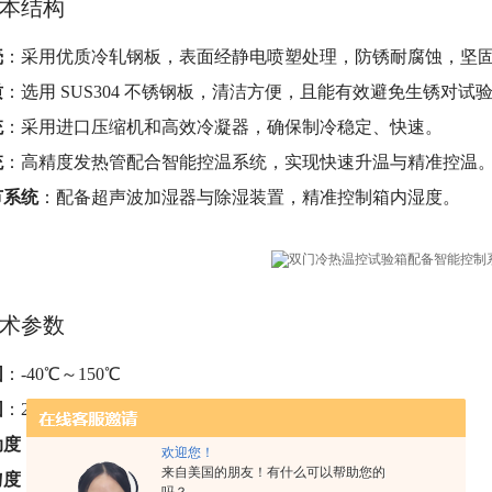
本结构
壳
：采用优质冷轧钢板，表面经静电喷塑处理，防锈耐腐蚀，坚
质
：选用 SUS304 不锈钢板，清洁方便，且能有效避免生锈对试
统
：采用进口压缩机和高效冷凝器，确保制冷稳定、快速。
统
：高精度发热管配合智能控温系统，实现快速升温与精准控温
节系统
：配备超声波加湿器与除湿装置，精准控制箱内湿度。
术参数
围
：-40℃～150℃
围
：20%～98%RH
动度
：±0.5℃
欢迎您！
来自美国的朋友！有什么可以帮助您的
匀度
：±2℃