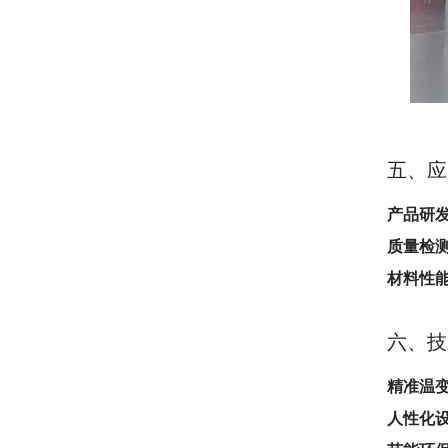
五、应
产品研
质量检
材料性
六、技
精准温
人性化