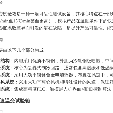
述
变试验箱是一种环境可靠性测试设备，其核心特点在于能
℃/min至15℃/min甚至更高），模拟产品在温度条件
膨胀系数差异而引发的潜在缺陷，是提升产品可靠性、缩
构
要由以下几个部分构成：
体结构
：内胆采用优质不锈钢，外胆为冷轧钢板喷塑，中
冷系统
：核心为复叠式制冷回路，通常包含高温级和低温
热系统
：采用大功率镍铬合金电加热器，布置在风道中，
环风系统
：采用大功率离心风机和特殊设计的风道，保证
制系统
：集成高精度PLC、触摸屏人机界面和PID控制算
速温变试验箱
理