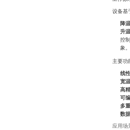
设备基
降
升
控
象
主要功
线
宽
高
可
多
数
应用场