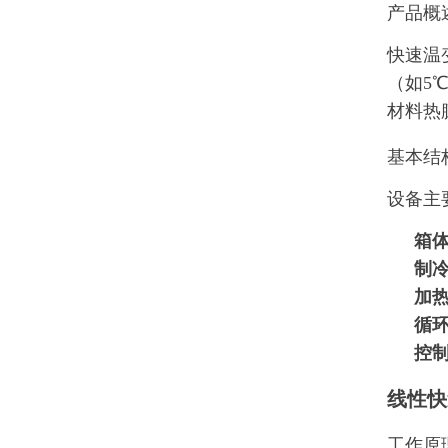
产品概
快速温
（如5
材料热
基本结
设备主
箱
制
加
循
控
线性快
工作原