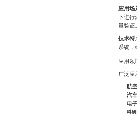
应用场
下进行
量验证
技术特
系统，
应用领
广泛应
航
汽
电
科研