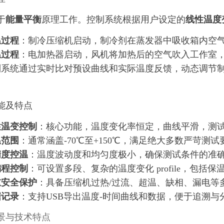
于
能量平衡
原理工作。控制系统根据用户设定的
线性温度
温过程
：制冷压缩机启动，制冷剂在蒸发器中吸收箱内空
温过程
：电加热器启动，风机将加热后的空气吹入工作室
制系统通过实时比对预设曲线和实际温度反馈，动态调节
。
能及特点
性温变控制
：核心功能，温度变化率恒定，曲线平滑，测
温范围
：通常涵盖-70℃至+150℃，满足绝大多数严苛测试
精度控温
：温度波动度和均匀度极小，确保测试条件的准
编程控制
：可设置多段、复杂的温度变化 profile，包括
重安全保护
：具备压缩机过热/过流、超温、缺相、漏电等
据记录
：支持USB导出温度-时间曲线和数据，便于追溯与
景与技术特点