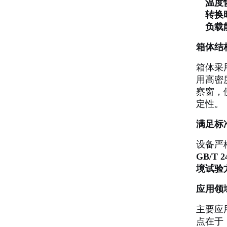
温度
转换
负载
箱体结
箱体采
用高密
察窗，
定性。
满足标
设备严
GB/T
境试验
应用领
主要应
点在于