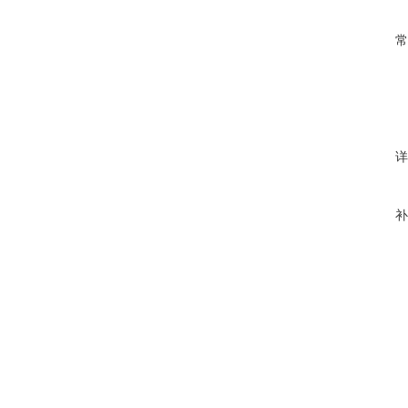
常
详
补