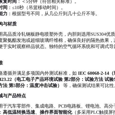
恢复时间
：＜5分钟（符合相关标准）。
时间
：≤10秒（吊篮移动时间）。
能力
：根据型号不同，从几公斤到几十公斤不等。
构与材质
用高品质冷轧钢板静电喷塑外壳，内胆则选用SUS304
度聚氨酯发泡或超细玻璃纤维棉，确保良好的隔热效果，
便于实时观察样品状态。独特的空气循环系统和可调式导
准
格遵循并满足多项国内外测试标准，如
IEC 60068-
 2423.22（电工电子产品环境试验 第2部分：试验方法 试
方法 第5部分：温度冲击试验）
等，确保测试结果可比性
域与产品特点
用于汽车零部件、集成电路、PCB电路板、锂电池、高
：
高低温转换迅速
、
操作界面智能化
（多采用PLC触摸屏