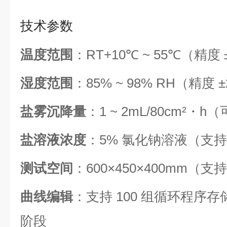
技术参数
温度范围
：RT+10℃ ~ 55℃（精度 
湿度范围
：85% ~ 98% RH（精度 
盐雾沉降量
：1 ~ 2mL/80cm²・h
盐溶液浓度
：5% 氯化钠溶液（支
测试空间
：600×450×400mm
曲线编辑
：支持 100 组循环程序存
阶段