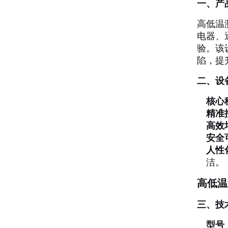
一、产
高低温
电器、
验。该
陷，提
二、设
核心
精准
高效
安全
人性
洁。
高低温
三、技
型号