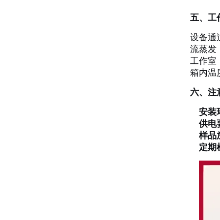
五、工
设备通
流蒸发
工作室
箱内温
六、注
安装
供电
样品
定期