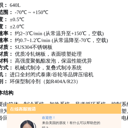
积：
640L
范围：
-70℃ ~ +150℃
度：
±0.5℃
度：
±2.0℃
速率：
约2~3℃/min (从常温升至+150℃，空载)
速率：
约0.7~1.2℃/min (从常温降至-70℃，空载)
材质：
SUS304不锈钢板
材质：
优质冷轧钢板，表面喷塑处理
材料：
高强度聚氨酯发泡，保温性能优异
方式：
机械式制冷，复叠式制冷系统
机：
进口全封闭式泰康/谷轮等品牌压缩机
剂：
环保型制冷剂（如R404A/R23）
本结构
要由箱体、制冷系统、加热系统、风道循环系统、控制系
胆为不锈钢，中间为聚氨酯保温层，外壳为冷轧钢板喷塑
冷回路。循环系统采用多翼式离心风轮和耐高温低噪音电
欢迎您！
来自美国的朋友！有什么可以帮助您的