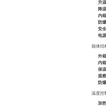
升
降
内
防
安
电
箱体结
外
内
保
观
防
温度控
加