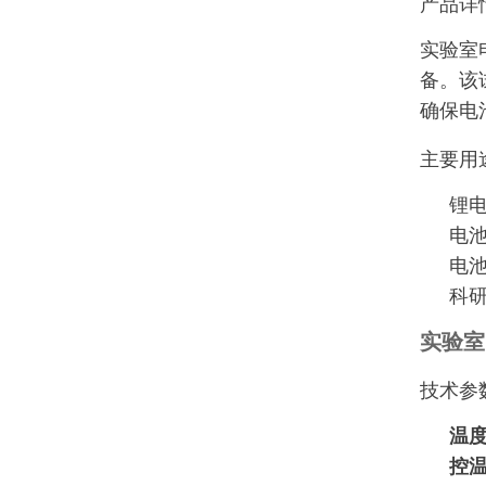
产品详
实验室
备。该
确保电
主要用
锂
电
电
科
实验室
技术参
温
控