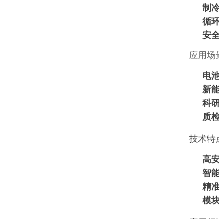
制
循
安
应用场
电
新
科
质
技术特
高
智
精
模