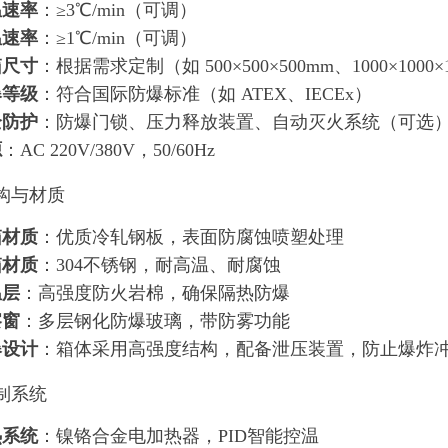
温速率
：≥3℃/min（可调）
温速率
：≥1℃/min（可调）
箱尺寸
：根据需求定制（如 500×500×500mm、1000×1000×
爆等级
：符合国际防爆标准（如 ATEX、IECEx）
全防护
：防爆门锁、压力释放装置、自动灭火系统（可选
源
：AC 220V/380V，50/60Hz
构与材质
箱材质
：优质冷轧钢板，表面防腐蚀喷塑处理
箱材质
：304不锈钢，耐高温、耐腐蚀
温层
：高强度防火岩棉，确保隔热防爆
察窗
：多层钢化防爆玻璃，带防雾功能
爆设计
：箱体采用高强度结构，配备泄压装置，防止爆炸
制系统
热系统
：镍铬合金电加热器，PID智能控温