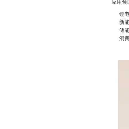
应用领
锂
新
储
消