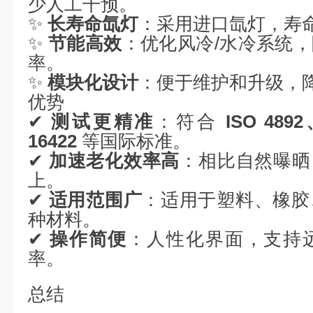
少人工干预。
✨
长寿命氙灯
：采用进口氙灯，寿
✨
节能高效
：优化风冷/水冷系统
率。
✨
模块化设计
：便于维护和升级，
优势
✔
测试更精准
：符合
ISO 489
16422
等国际标准。
✔
加速老化效率高
：相比自然曝晒
上。
✔
适用范围广
：适用于塑料、橡胶
种材料。
✔
操作简便
：人性化界面，支持
率。
总结