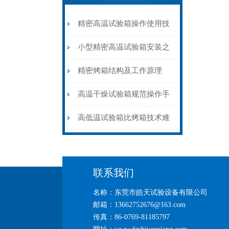
精密高温试验箱操作使用技
巧
小型精密高温试验箱安装之
前之安装检查
精密烤箱结构及工作原理
高温干燥试验箱规范操作手
册
高低温试验箱比烤箱技术难
度要高
联系我们
名称：东莞市皓天试验设备有限公司
邮箱：13662752676@163.com
传真：86-0769-81185797