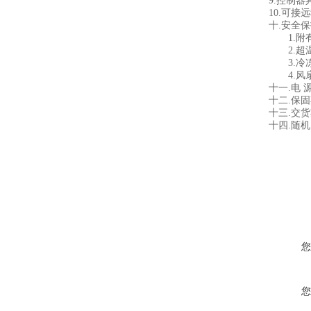
9.
控制器
10.
可接远
十
.
安全保
1.
附
2.
超
3.
冷
4.
风
十一
.
电
十二
.
保固
十三
.
交货
十四
.
随机
您
您