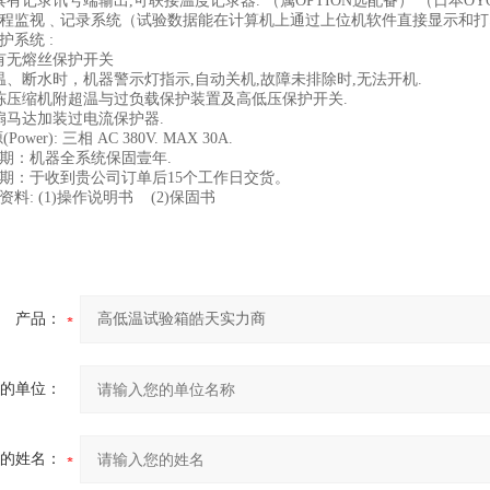
具有记录讯号端输出
,
可联接温度记录器
.
（属
OPTION
选配备）
（日本
OY
程监视﹑记录系统（试验数据能在计算机上通过上位机软件直接显示和打
护系统
:
有无熔丝保护开关
温、断水时，机器警示灯指示
,
自动关机
,
故障未排除时
,
无法开机
.
冻压缩机附超温与过负载保护装置及高低压保护开关
.
扇马达加装过电流保护器
.
源
(Power):
三相
AC 380V. MAX 30A.
期：机器全系统保固壹年
.
期：于收到贵公司订单后
15
个工作日交货。
资料
: (1)
操作说明书
(2)
保固书
产品：
的单位：
的姓名：