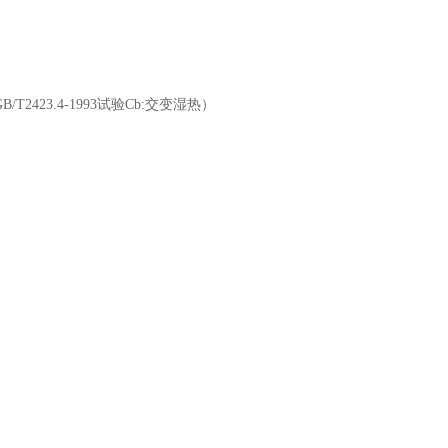
B/T2423.4-1993
试验
Cb:
交变湿热）