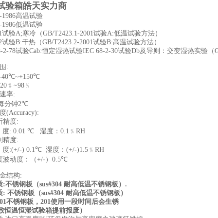
试验箱皓天实力商
-1986
高温试验
-1986
低温试验
1
试验
A;
寒冷（
GB/T2423.1-2001
试验
A:
低温试验方法）
2
试验
B:
干热（
GB/T2423.2-2001
试验
B:
高温试验方法）
-2-78
试验
Cab:
恒定湿热试验
IEC 68-2-30
试验
Db
及导则：交变湿热实验（
G
围
:
-40
℃
~+150
℃
20
﹪
~98
﹪
速率
:
每分钟
2
℃
度
(Accuracy):
析精度
:
度
: 0.01
℃
湿度：
0.1
﹪
RH
制精度
:
度
:(+/-) 0.1
℃
湿度：
(+/-)1.5
﹪
RH
度波动度：（
+/-
）
0.5
℃
金结构
:
质
:
不锈钢板（
sus#304
耐高低温不锈钢板）
.
质
:
不锈钢板（
sus#304
耐高低温不锈钢板）
01
不锈钢板，
201
使用一段时间后会生锈
致恒温恒湿试验箱提前报废）