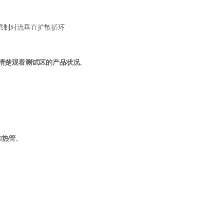
强制对流垂直扩散循环
清楚观看测试区的产品状况。
加热管
。
。