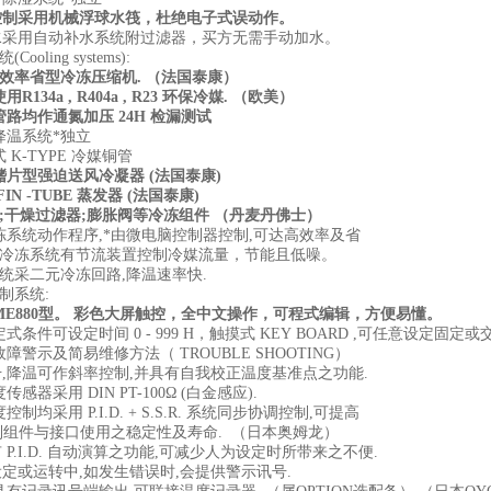
控制采用机械浮球水筏，杜绝电子式误动作。
水采用自动补水系统附过滤器，买方无需手动加水。
统
(Cooling systems):
高效率省型冷冻压缩机
.
（法国泰康）
使用
R134a , R404a , R23
环保冷媒
.
（欧美）
管路均作通氮加压
24H
检漏测试
降温系统*独立
式
K-TYPE
冷媒铜管
鳍片型强迫送风冷凝器
(
法国泰康
)
FIN -TUBE
蒸发器
(
法国泰康
)
;
干燥过滤器
;
膨胀阀等冷冻组件
（丹麦丹佛士）
冻系统动作程序
,
*由微电脑控制器控制
,
可达高效率及省
冷冻系统有节流装置控制冷媒流量，节能且低噪。
统采二元冷冻回路
,
降温速率快
.
制系统
:
ME880
型。
彩色大屏触控，全中文操作，可程式编辑，方便易懂。
定式条件可设定时间
0 - 999 H
，触摸式
KEY BOARD ,
可任意设定固定或
故障警示及简易维修方法（
TROUBLE SHOOTING
）
升
,
降温可作斜率控制
,
并具有自我校正温度基准点之功能
.
度传感器采用
DIN PT-100Ω (
白金感应
).
度控制均采用
P.I.D. + S.S.R.
系统同步协调控制
,
可提高
制组件与接口使用之稳定性及寿命
.
（日本奥姆龙）
有
P.I.D.
自动演算之功能
,
可减少人为设定时所带来之不便
.
设定或运转中
,
如发生错误时
,
会提供警示讯号
.