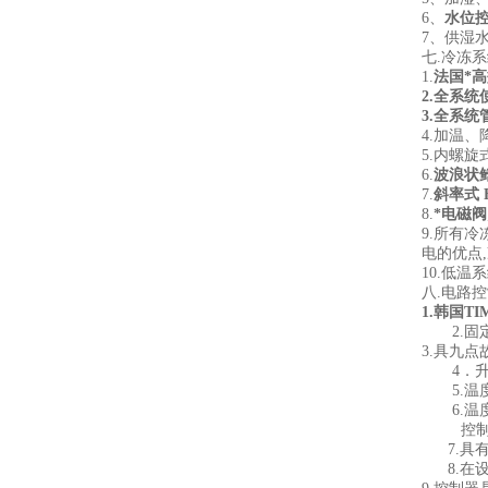
6
、
水位
7
、供湿
七
.
冷冻系
1.
法国*
2.
全系统
3.
全系统
4.
加温、
5.
内螺旋
6.
波浪状
7.
斜率式
8.
*电磁阀
9.
所有冷
电的优点
,
10.
低温系
八
.
电路控
1.
韩国
TI
2.
固
3.
具九点
4
．
5.
温
6.
温
控
7.
具
8.
在