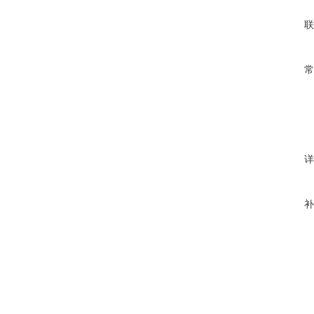
联
常
详
补