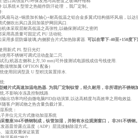
质
:
进口高强度
PU
环保发泡与高密度之玻璃纤维棉
件
:
以系统Ｋ型管之热能作防汗处理
，我厂定制。
件
:
制风扇马达
+
铜质加长轴心
+
耐高低温之铝合金多翼式结构循环风扇，以达
调式侧吹出风口及回加装护网回风口
.
与机体采双层耐高低温之高张性
,
以确保测试区之密闭
部采用高质量可固定式
PU
活动轮
.
口采用多层防爆玻璃
,
内侧胶合片式加热除雾器
.
可以在零下
-40
至
+150
度下
使用新式
PL
型日光灯
.
内使用不锈钢可调式活动盘架二只
.
试孔
(
机器左侧和上方
,50 mm)
可外接测试电源线或信号线使用
.
数须增加属
OPTION
配备
)
统使用回涡型及
U
型积沈装置排水
.
统
:
型鳍片式高速加温电热器
.
为我厂定制钛管，经久耐用，非所谓的不锈钢
系统
,
不影响冷冻及控制线路
.
制输出功率均经由微电脑
PID
自动演算
,
以达高精度与高效率之用电效益
.
率随客户测试物之热含量负载计算。
湿系统：
电子并位元元方式微动加湿系统
桶采整座
304
不锈钢制成，钛管加湿，并附有水位观测窗口，
非
201
不锈钢
蒸发器皿管露点温度（
ADP
）层流接触除湿方式。
热、溢流双重保证装置
除湿系统*独立