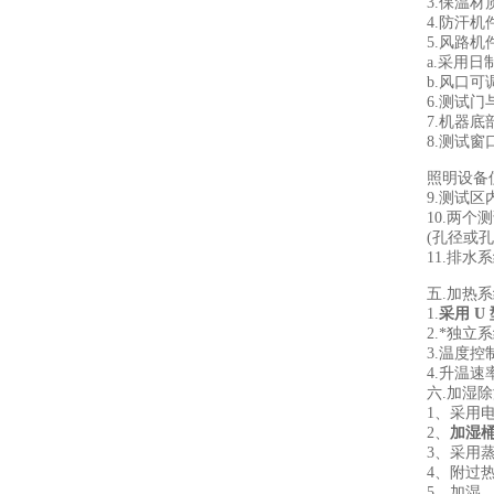
3.
保温材
4.
防汗机
5.
风路机
a.
采用日
b.
风口可
6.
测试门
7.
机器底
8.
测试窗
照明设备
9.
测试区
10.
两个测
(
孔径或孔
11.
排水系
五
.
加热系
1.
采用
U
2.
*独立
3.
温度控
4.
升温速
六
.
加湿除
1
、采用
2
、
加湿
3
、采用
4
、附过
5
、加湿、