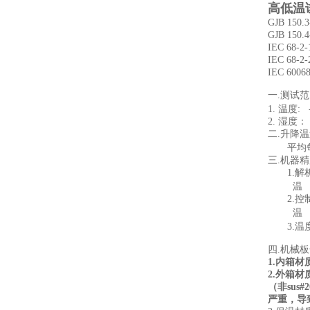
高低温
GJB 150.3
GJB 150.4
IEC 68-2-
IEC 68-2-
IEC 60068
一
.
测试范
1.
温度
: 
2.
湿度：
二
.
升降温
平均
三
.
机器精
1.
解
温
2.
控
温
3.
温
四
.
机械板
1.
内箱材
2.
外箱材
（非
sus#2
严重，导