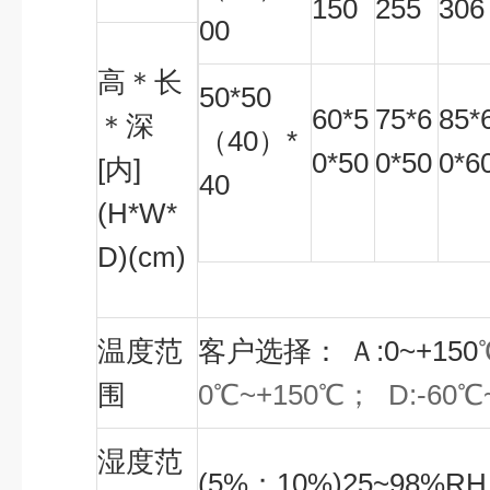
150
255
306
00
高＊长
50*50
60*5
75*6
85*
＊深
（40）*
0*50
0*50
0*6
[内]
40
(H*W*
D)(cm)
温度范
客户选择： Ａ:0~+150
围
0
℃
~+150
℃
；
D:-60
℃
湿度范
(5%
；10%)25~98%RH