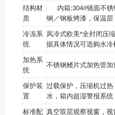
结构材
内箱:304#镜面不
质
钢／钢板烤漆，保温层
冷冻系
风冷式欧美*全封闭压
统
据具体情况可选购水冷
加热系
不锈钢鳍片式加热管加
统
保护装
过载保护，压缩机过热
置
水，箱内超湿警报系统
标准配
真空双层观察视窗，视窗