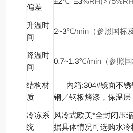
±2
℃
±3
%RH(>75%R
偏差
升温时
2~3
℃
/min
（参照国标
间
降温时
0.7~1.3
℃
/min
（参照国
间
结构材
内箱:304#镜面不
质
钢／钢板烤漆，保温层
冷冻系
风冷式欧美*全封闭压
统
据具体情况可选购水冷