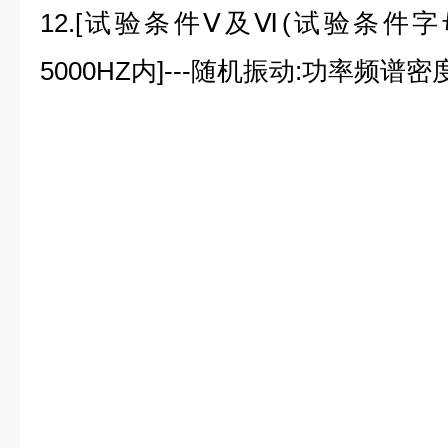
12.[试验条件Ⅴ及Ⅵ
(
试验条件字
5000HZ
内
]---
随机振动
:
功率频谱密