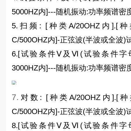
5000HZ
内
]---
随机振动
:
功率频谱密
5.扫频
: [
种类
A/20OHZ
内
].[
种
C/500OHZ
内
]-
正弦波
(
半波或全波
)
6.[试验条件Ⅴ及Ⅵ
(
试验条件字
3000HZ
内
]---
随机振动
:
功率频谱密
7.
对数
: [
种类
A/20OHZ
内
].[
种
C/500OHZ
内
]-
正弦波
(
半波或全波
)
8.[试验条件Ⅴ及Ⅵ
(
试验条件字