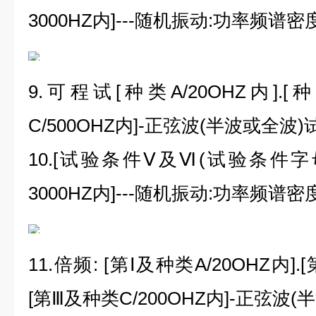
3000HZ
内
]---
随机振动
:
功率频谱密
9.可程试
[
种类
A/20OHZ
内
].[
种
C/500OHZ
内
]-
正弦波
(
半波或全波
)
10.[试验条件Ⅴ及Ⅵ
(
试验条件字
3000HZ
内
]---
随机振动
:
功率频谱密
11.倍频
: [
第Ⅰ及种类
A/20OHZ
内
].[
[
第Ⅲ及种类
C/200OHZ
内
]-
正弦波
(
半