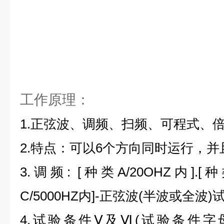
工作原理：
1.正弦波、调频、扫频、可程式、
2.特点：可以
6
个方向同时运行，并
3.调频
: [
种类
A/20OHZ
内
].[
种
C/5000HZ
内
]-
正弦波
(
半波或全波
)
4.试验条件Ⅴ及Ⅵ
(
试验条件字