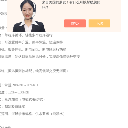
来自美国的朋友！有什么可以帮助您的
吗？
控制功能（交变箱区别于普通恒温箱的核心）
段容量：可编辑多少段程序、单段最长运行时间
次数：单程序循环、链接多个程序运行
设定：可设置斜率升温、斜率降温、恒温保持
、待机、报警停机、断电记忆、断电续运行功能
置目标温度、到达目标后恒温时长，实现高低温循环交变
系统（恒温恒湿款标配，纯高低温交变无湿度）
围：常规 20%RH～98%RH
动度：±2%～±3%RH
方式：蒸汽加湿（电极式/锅炉式）
方式：制冷凝露除湿
温度范围、湿球纱布规格、供水要求（纯净水）