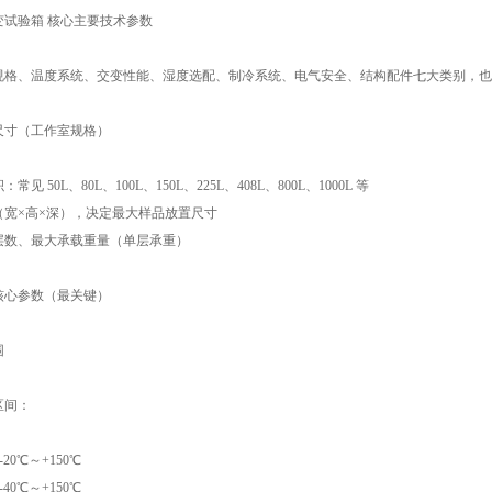
变试验箱 核心主要技术参数
规格、温度系统、交变性能、湿度选配、制冷系统、电气安全、结构配件七大类别，也
尺寸（工作室规格）
：常见 50L、80L、100L、150L、225L、408L、800L、1000L 等
寸（宽×高×深），决定最大样品放置尺寸
架层数、最大承载重量（单层承重）
核心参数（最关键）
围
区间：
-20℃～+150℃
-40℃～+150℃