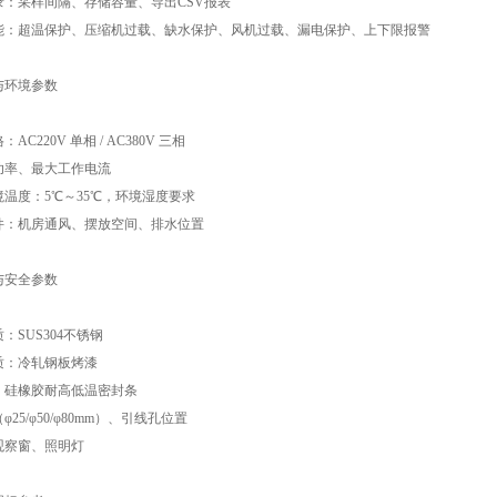
记录：采样间隔、存储容量、导出CSV报表
护功能：超温保护、压缩机过载、缺水保护、风机过载、漏电保护、上下限报警
与环境参数
：AC220V 单相 / AC380V 三相
总功率、最大工作电流
环境温度：5℃～35℃，环境湿度要求
条件：机房通风、摆放空间、排水位置
与安全参数
质：SUS304不锈钢
材质：冷轧钢板烤漆
封：硅橡胶耐高低温密封条
（φ25/φ50/φ80mm）、引线孔位置
、观察窗、照明灯