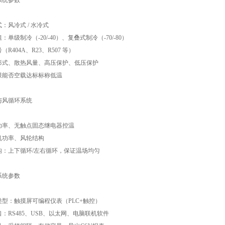
系统参数
式：风冷式 / 水冷式
组：单级制冷（-20/-40）、复叠式制冷（-70/-80）
号（R404A、R23、R507 等）
器形式、散热风量、高压保护、低压保护
极限能否空载达标标称低温
与风循环系统
器功率、无触点固态继电器控温
风机功率、风轮结构
结构：上下循环/左右循环，保证温场均匀
系统参数
器类型：触摸屏可编程仪表（PLC+触控）
接口：RS485、USB、以太网、电脑联机软件