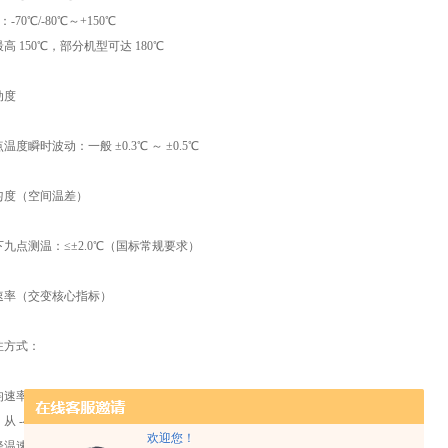
-70℃/-80℃～+150℃
高 150℃，部分机型可达 180℃
动度
度瞬时波动：一般 ±0.3℃ ～ ±0.5℃
均匀度（空间温差）
九点测温：≤±2.0℃（国标常规要求）
温速率（交变核心指标）
注方式：
速率：常规 1℃/min、2℃/min、3℃/min、5℃/min
：从 -40℃→85℃ 全程平均速率
欢迎您！
降温速率分全程线性和分段变速，交变试验必须明确线性速率。