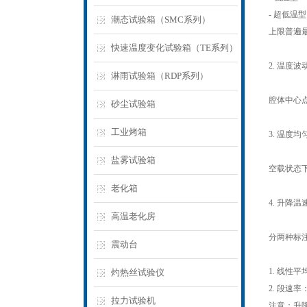
- 超低温型：
潮态试验箱（SMC系列）
上限普遍最
快速温度变化试验箱（TE系列）
2. 温度波
淋雨试验箱（RDP系列）
腔体中心点温
砂尘试验箱
工业烤箱
3. 温度
盐雾试验箱
空载状态下
老化箱
4. 升降
高温老化房
分两种标
震动台
1. 线性平均
灼热丝试验仪
2. 段速率
拉力试验机
注意：升