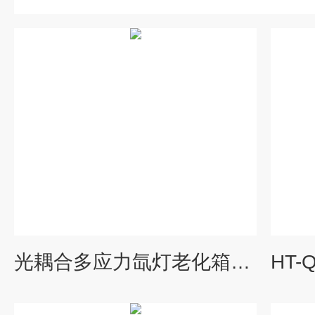
光耦合多应力氙灯老化箱HT-QSUN-014