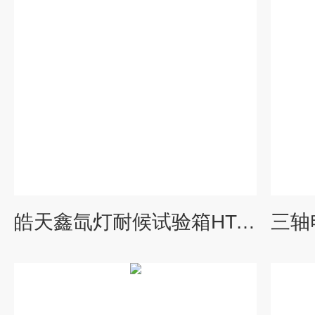
皓天鑫氙灯耐候试验箱HT-QSUN-216